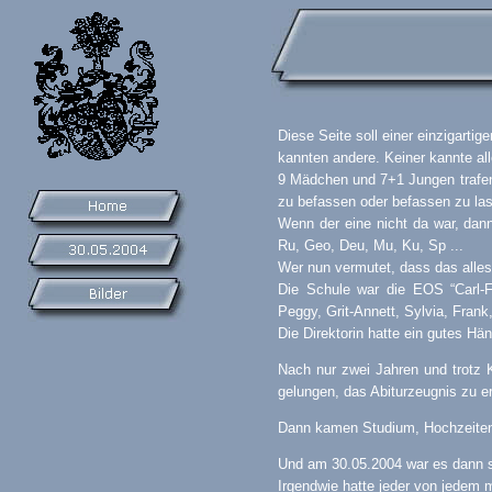
Diese Seite soll einer einzigart
kannten andere. Keiner kannte all
9 Mädchen und 7+1 Jungen trafen 
zu befassen oder befassen zu la
Wenn der eine nicht da war, dan
Ru, Geo, Deu, Mu, Ku, Sp ...
Wer nun vermutet, dass das alles 
Die Schule war die EOS “Carl-Fr
Peggy, Grit-Annett, Sylvia, Fran
Die Direktorin hatte ein gutes H
Nach nur zwei Jahren und trotz 
gelungen, das Abiturzeugnis zu er
Dann kamen Studium, Hochzeiten,
Und am 30.05.2004 war es dann s
Irgendwie hatte jeder von jedem m